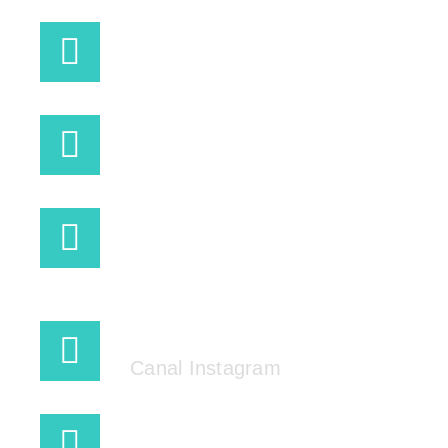
PLAÇA PERE QUART
(CUBELLES)
INFO@SWELLSPORTCENTER.COM
+34 682 13 33 16
@SWELLSPORTCENTER
Canal Instagram