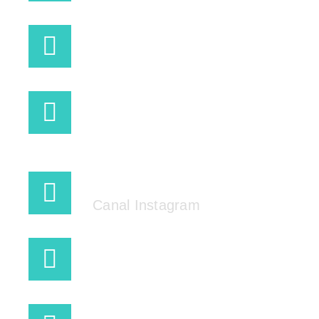
INFO@SWELLSPORTCENTER.COM
+34 682 13 33 16
@SWELLSPORTCENTER
Canal Instagram
CANAL WHATSAPP